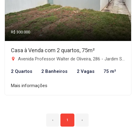
R$ 300.000
Casa à Venda com 2 quartos, 75m²
Avenida Professor Walter de Oliveira, 286 - Jardim Santa Teresa, Taubaté-SP
2 Quartos
2 Banheiros
2 Vagas
75 m²
Mais informações
‹
1
›