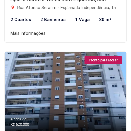
Rua Afonso Serafim - Esplanada Independência, Taubaté-SP
2 Quartos
2 Banheiros
1 Vaga
80 m²
Mais informações
Pronto para Morar
A partir de:
R$ 620.000