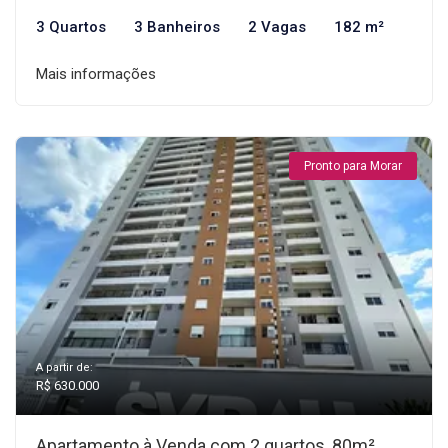
3 Quartos
3 Banheiros
2 Vagas
182 m²
Mais informações
Pronto para Morar
A partir de:
R$ 630.000
Apartamento à Venda com 2 quartos, 80m²