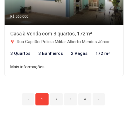
R$ 565.000
Casa à Venda com 3 quartos, 172m²
Rua Capitão-Polícia Militar Alberto Mendes Júnior - Jardim de Alah, Taubaté-SP
3 Quartos
3 Banheiros
2 Vagas
172 m²
Mais informações
‹
1
2
3
4
›