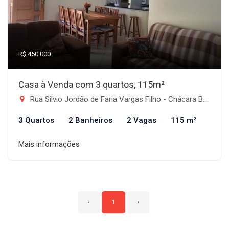
R$ 450.000
Casa à Venda com 3 quartos, 115m²
Rua Silvio Jordão de Faria Vargas Filho - Chácara Belo Horizonte, Taubaté-SP
3 Quartos
2 Banheiros
2 Vagas
115 m²
Mais informações
‹
1
›