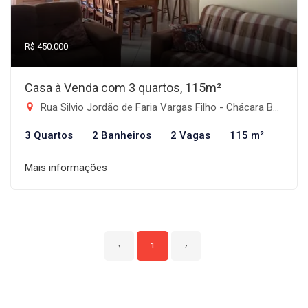
R$ 450.000
Casa à Venda com 3 quartos, 115m²
Rua Silvio Jordão de Faria Vargas Filho - Chácara Belo Horizonte, Taubaté-SP
3 Quartos
2 Banheiros
2 Vagas
115 m²
Mais informações
‹
1
›