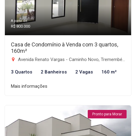
A partir de:
R$ 800.000
Casa de Condomínio à Venda com 3 quartos,
160m²
Avenida Renato Vargas - Caminho Novo, Tremembé-SP
3 Quartos
2 Banheiros
2 Vagas
160 m²
Mais informações
Pronto para Morar