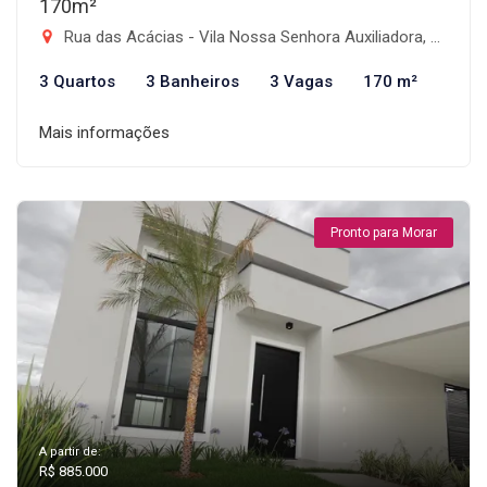
170m²
Rua das Acácias - Vila Nossa Senhora Auxiliadora, Tremembé-SP
3 Quartos
3 Banheiros
3 Vagas
170 m²
Mais informações
Pronto para Morar
A partir de:
R$ 885.000