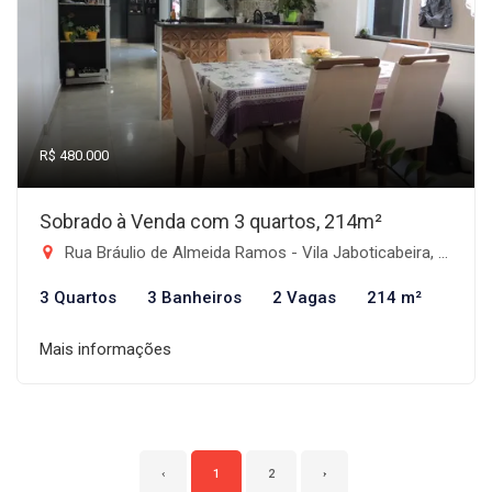
R$ 480.000
Sobrado à Venda com 3 quartos, 214m²
Rua Bráulio de Almeida Ramos - Vila Jaboticabeira, Taubaté-SP
3 Quartos
3 Banheiros
2 Vagas
214 m²
Mais informações
‹
1
2
›