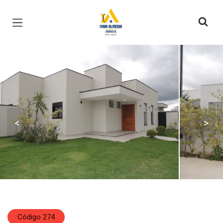
Página inicial
<
>
Código 274