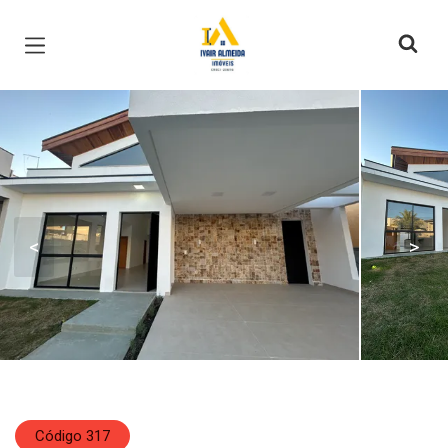
Página inicial
<
>
Código 317