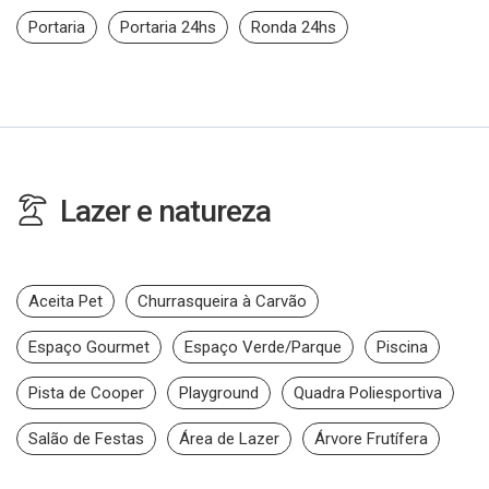
Portaria
Portaria 24hs
Ronda 24hs
Lazer e natureza
Aceita Pet
Churrasqueira à Carvão
Espaço Gourmet
Espaço Verde/Parque
Piscina
Pista de Cooper
Playground
Quadra Poliesportiva
Salão de Festas
Área de Lazer
Árvore Frutífera