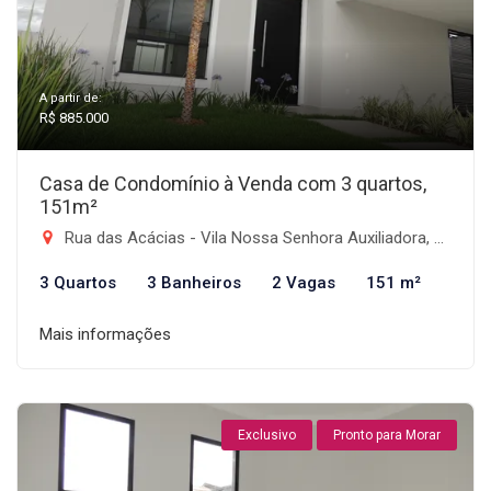
A partir de:
R$ 885.000
Casa de Condomínio à Venda com 3 quartos,
151m²
Rua das Acácias - Vila Nossa Senhora Auxiliadora, Tremembé-SP
3 Quartos
3 Banheiros
2 Vagas
151 m²
Mais informações
Exclusivo
Pronto para Morar