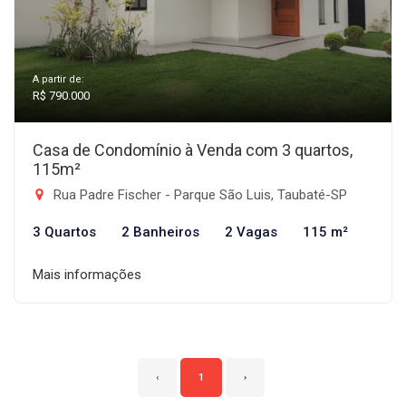
A partir de:
R$ 790.000
Casa de Condomínio à Venda com 3 quartos,
115m²
Rua Padre Fischer - Parque São Luis, Taubaté-SP
3 Quartos
2 Banheiros
2 Vagas
115 m²
Mais informações
‹
1
›