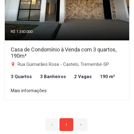
R$ 1.350.000
Casa de Condomínio à Venda com 3 quartos,
190m²
Rua Guimarães Rosa - Castelo, Tremembé-SP
3 Quartos
3 Banheiros
2 Vagas
190 m²
Mais informações
‹
1
›