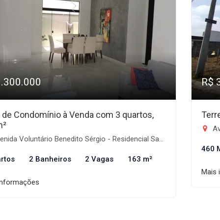
1.300.000
R$ 
 de Condomínio à Venda com 3 quartos,
Terr
m²
Aven
ida Voluntário Benedito Sérgio - Residencial Santa Izabel, Taubaté-SP
460 
rtos
2 Banheiros
2 Vagas
163 m²
Mais 
informações