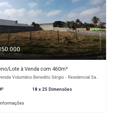
350.000
eno/Lote à Venda com 460m²
ida Voluntário Benedito Sérgio - Residencial Santa Izabel, Taubaté-SP
M²
18 x 25 Dimensões
informações