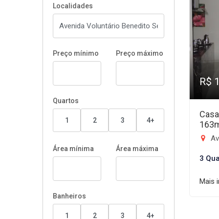
Localidades
Preço mínimo
Preço máximo
R$ 
Quartos
Casa
1
2
3
4+
163
Aven
Área mínima
Área máxima
3 Qua
Mais 
Banheiros
1
2
3
4+