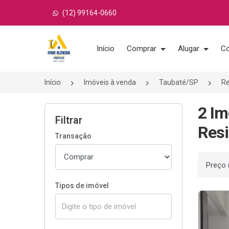
(12) 99164-0660
Página inicial
Início
Comprar
Alugar
Co
Início
Imóveis à venda
Taubaté/SP
Re
2 Im
Filtrar
Resi
Transação
Ordenar
Tipos de imóvel