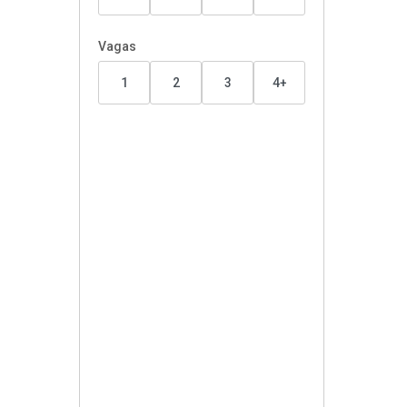
Vagas
1
2
3
4+