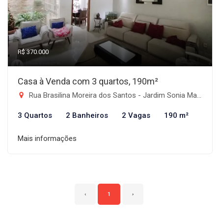
R$ 370.000
Casa à Venda com 3 quartos, 190m²
Rua Brasilina Moreira dos Santos - Jardim Sonia Maria, Taubaté-SP
3 Quartos
2 Banheiros
2 Vagas
190 m²
Mais informações
‹
1
›