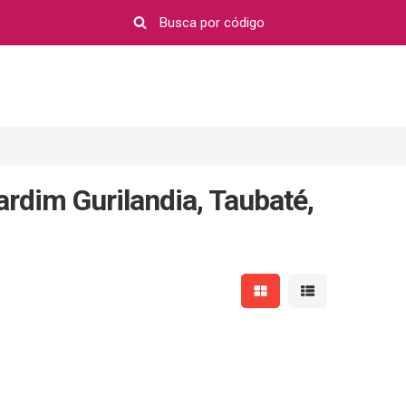
ardim Gurilandia, Taubaté,
Mostrar resultados em 
Mostrar resultad