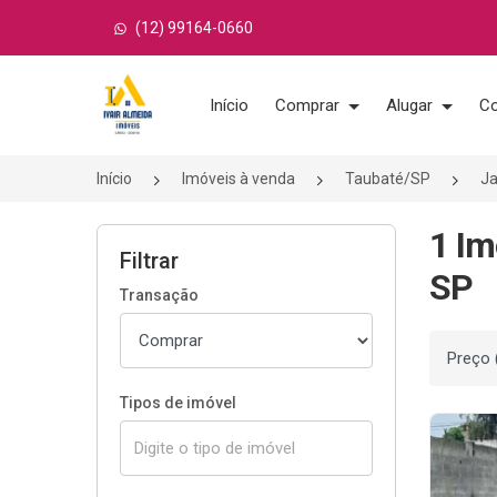
(12) 99164-0660
Página inicial
Início
Comprar
Alugar
Co
Início
Imóveis à venda
Taubaté/SP
Ja
1 Im
Filtrar
SP
Transação
Ordenar
Tipos de imóvel