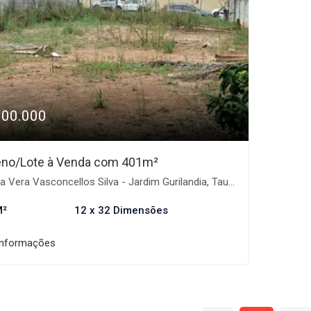
300.000
eno/Lote à Venda com 401m²
 Vera Vasconcellos Silva - Jardim Gurilandia, Taubaté-SP
M²
12 x 32 Dimensões
informações