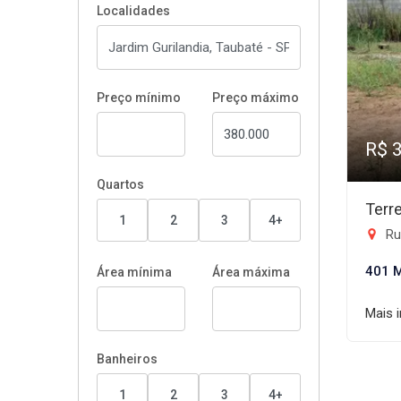
Localidades
Preço mínimo
Preço máximo
R$ 
Quartos
Terr
1
2
3
4+
Rua
401 
Área mínima
Área máxima
Mais 
Banheiros
1
2
3
4+