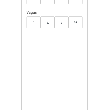
Vagas
1
2
3
4+