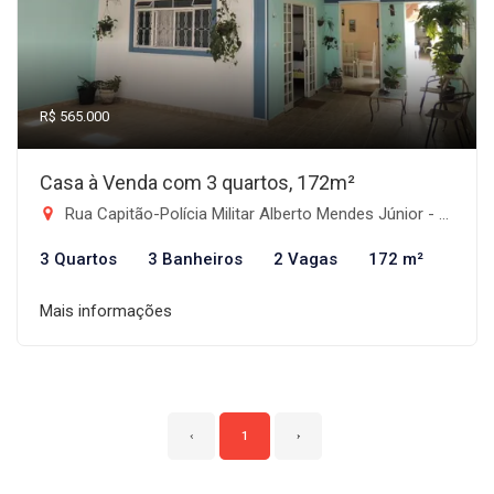
R$ 565.000
Casa à Venda com 3 quartos, 172m²
Rua Capitão-Polícia Militar Alberto Mendes Júnior - Jardim de Alah, Taubaté-SP
3 Quartos
3 Banheiros
2 Vagas
172 m²
Mais informações
‹
1
›