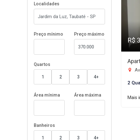
Localidades
Preço mínimo
Preço máximo
R$ 
Apar
Quartos
Ave
1
2
3
4+
2 Qua
Área mínima
Área máxima
Mais 
Banheiros
1
2
3
4+