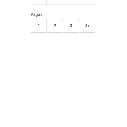
Vagas
1
2
3
4+