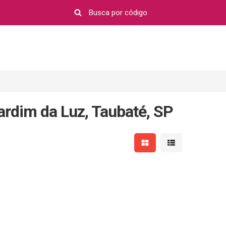
ardim da Luz, Taubaté, SP
Mostrar resultados em 
Mostrar resultad