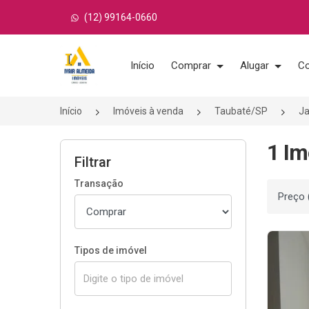
(12) 99164-0660
Página inicial
Início
Comprar
Alugar
Co
Início
Imóveis à venda
Taubaté/SP
Ja
1 Im
Filtrar
Transação
Ordenar
Tipos de imóvel