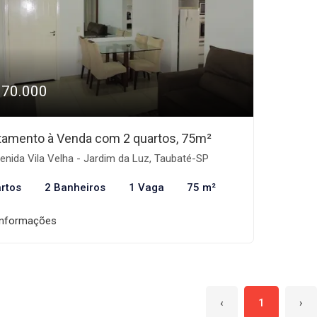
370.000
tamento à Venda com 2 quartos, 75m²
nida Vila Velha - Jardim da Luz, Taubaté-SP
rtos
2 Banheiros
1 Vaga
75 m²
informações
‹
1
›