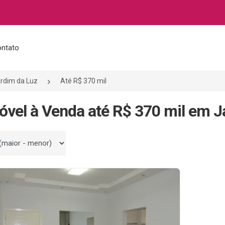
ntato
rdim da Luz
Até R$ 370 mil
óvel à Venda até R$ 370 mil em J
 por