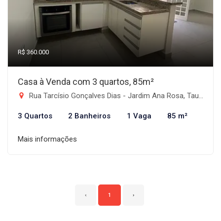
R$ 360.000
Casa à Venda com 3 quartos, 85m²
Rua Tarcísio Gonçalves Dias - Jardim Ana Rosa, Taubaté-SP
3 Quartos
2 Banheiros
1 Vaga
85 m²
Mais informações
‹
1
›