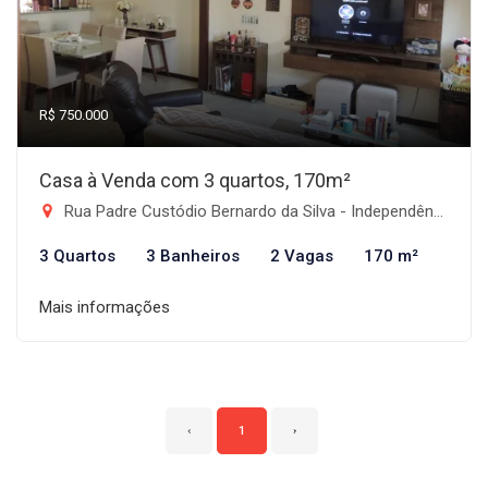
R$ 750.000
Casa à Venda com 3 quartos, 170m²
Rua Padre Custódio Bernardo da Silva - Independência, Taubaté-SP
3 Quartos
3 Banheiros
2 Vagas
170 m²
Mais informações
‹
1
›