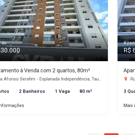
r de:
A parti
630.000
R$ 
tamento à Venda com 2 quartos, 80m²
Apar
 Afonso Serafim - Esplanada Independência, Taubaté-SP
Rua
rtos
2 Banheiros
1 Vaga
80 m²
3 Qu
informações
Mais 