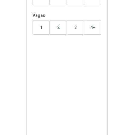
Vagas
1
2
3
4+