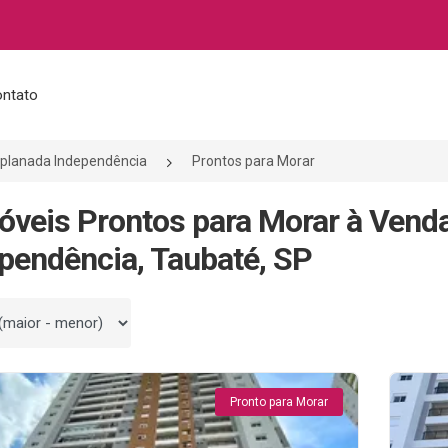
ntato
planada Independência
Prontos para Morar
óveis Prontos para Morar à Vend
pendência, Taubaté, SP
 por
Pronto para Morar