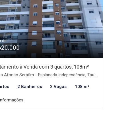
r de:
620.000
tamento à Venda com 3 quartos, 108m²
 Afonso Serafim - Esplanada Independência, Taubaté-SP
artos
2 Banheiros
2 Vagas
108 m²
informações