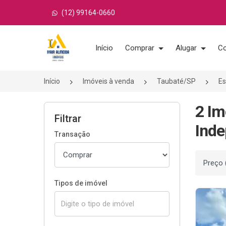
(12) 99164-0660
Página inicial
Início
Comprar
Alugar
Co
Início
Imóveis à venda
Taubaté/SP
Es
2 Im
Filtrar
Inde
Transação
Ordenar
Tipos de imóvel