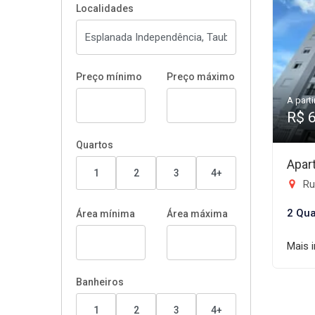
Localidades
Preço mínimo
Preço máximo
A parti
R$ 
Quartos
Apar
1
2
3
4+
Rua
2 Qua
Área mínima
Área máxima
Mais 
Banheiros
1
2
3
4+