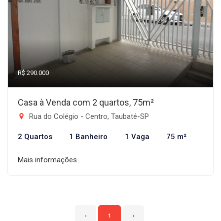
R$ 290.000
Casa à Venda com 2 quartos, 75m²
Rua do Colégio - Centro, Taubaté-SP
2 Quartos
1 Banheiro
1 Vaga
75 m²
Mais informações
‹
1
›