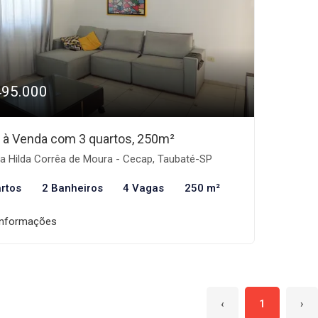
495.000
 à Venda com 3 quartos, 250m²
a Hilda Corrêa de Moura - Cecap, Taubaté-SP
rtos
2 Banheiros
4 Vagas
250 m²
informações
‹
1
›