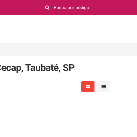
ecap, Taubaté, SP
Mostrar resultados em 
Mostrar resultad