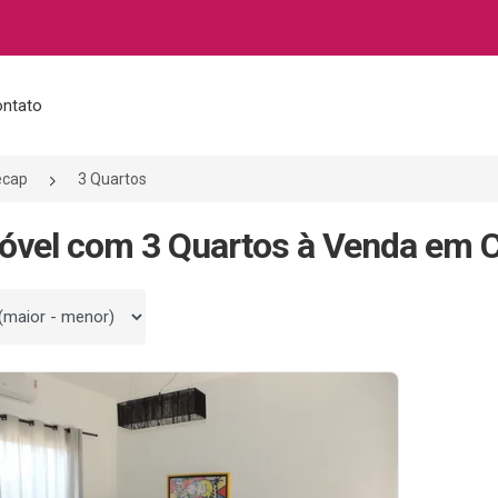
ntato
ecap
3 Quartos
óvel com 3 Quartos à Venda em C
 por