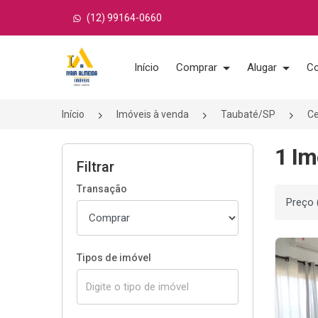
(12) 99164-0660
Página inicial
Início
Comprar
Alugar
Co
Início
Imóveis à venda
Taubaté/SP
C
1 Im
Filtrar
Transação
Ordenar
Tipos de imóvel