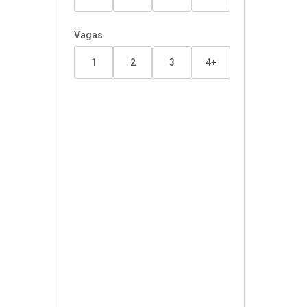
Vagas
1
2
3
4+