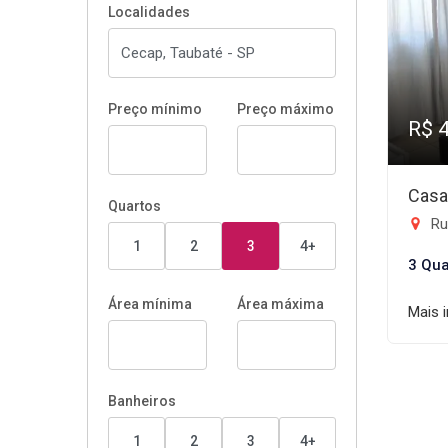
Localidades
Preço mínimo
Preço máximo
R$ 
Casa
Quartos
Ru
1
2
3
4+
3 Qua
Área mínima
Área máxima
Mais 
Banheiros
1
2
3
4+