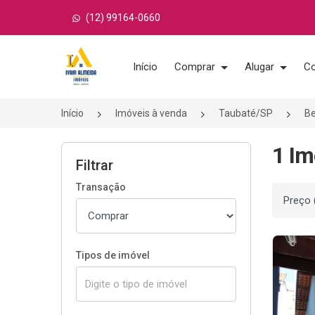
(12) 99164-0660
Página inicial
Início
Comprar
Alugar
Co
Início
Imóveis à venda
Taubaté/SP
B
1 Im
Filtrar
Transação
Ordenar
Tipos de imóvel