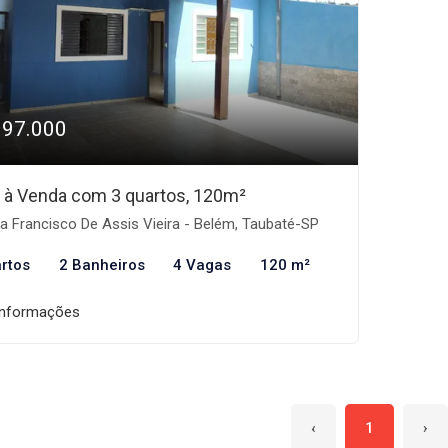
397.000
 à Venda com 3 quartos, 120m²
 Francisco De Assis Vieira - Belém, Taubaté-SP
rtos
2 Banheiros
4 Vagas
120 m²
informações
‹
1
›