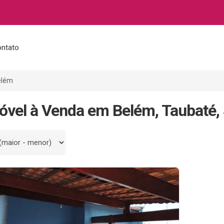
ntato
elém
óvel à Venda em Belém, Taubaté,
 por