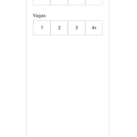
Vagas
1
2
3
4+