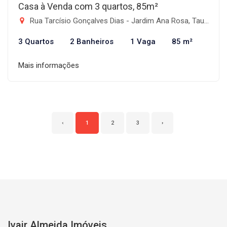
Casa à Venda com 3 quartos, 85m²
Rua Tarcísio Gonçalves Dias - Jardim Ana Rosa, Taubaté-SP
3 Quartos
2 Banheiros
1 Vaga
85 m²
Mais informações
‹
1
2
3
›
Ivair Almeida Imóveis