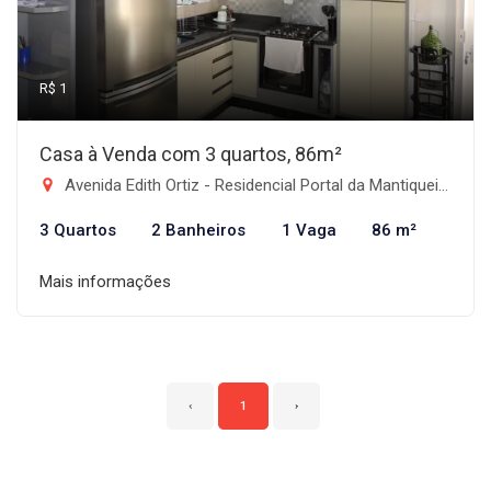
R$ 1
Casa à Venda com 3 quartos, 86m²
Avenida Edith Ortiz - Residencial Portal da Mantiqueira, Taubaté-SP
3 Quartos
2 Banheiros
1 Vaga
86 m²
Mais informações
‹
1
›