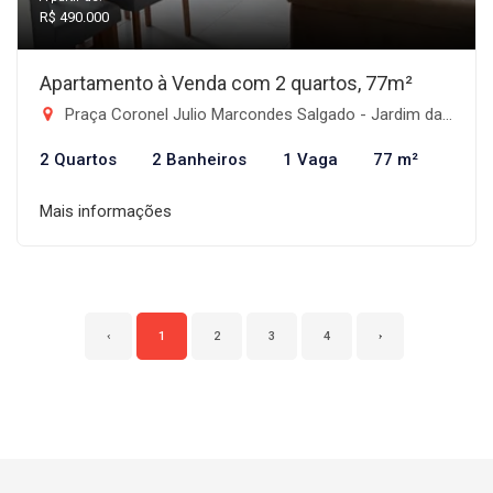
R$ 490.000
Apartamento à Venda com 2 quartos, 77m²
Praça Coronel Julio Marcondes Salgado - Jardim das Nações, Taubaté-SP
2 Quartos
2 Banheiros
1 Vaga
77 m²
Mais informações
‹
1
2
3
4
›