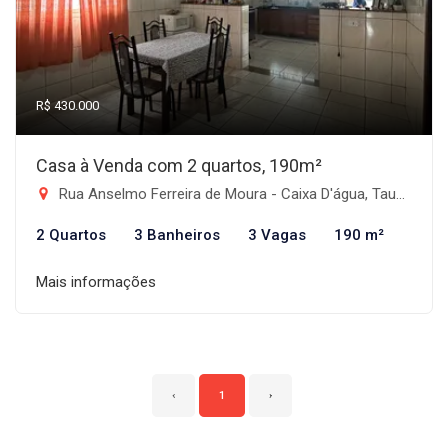
R$ 430.000
Casa à Venda com 2 quartos, 190m²
Rua Anselmo Ferreira de Moura - Caixa D'água, Taubaté-SP
2 Quartos
3 Banheiros
3 Vagas
190 m²
Mais informações
‹
1
›