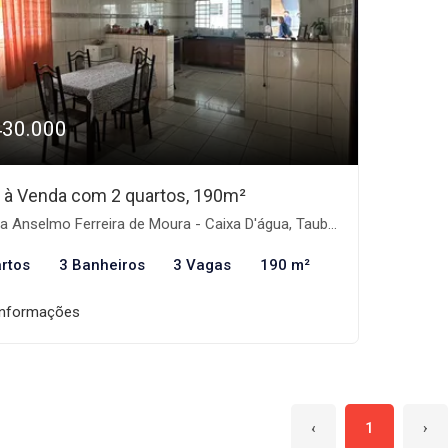
430.000
 à Venda com 2 quartos, 190m²
 Anselmo Ferreira de Moura - Caixa D'água, Taubaté-SP
rtos
3 Banheiros
3 Vagas
190 m²
informações
‹
1
›