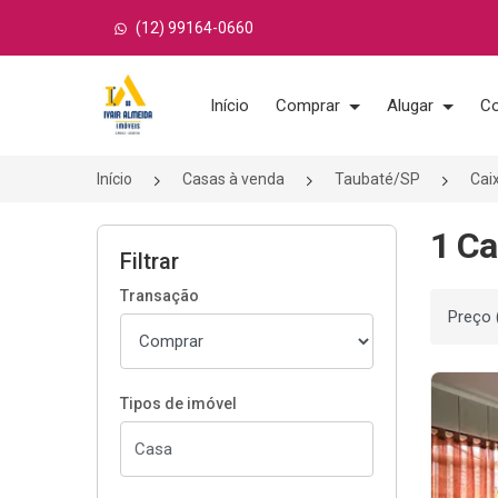
(12) 99164-0660
Página inicial
Início
Comprar
Alugar
Co
Início
Casas à venda
Taubaté/SP
Cai
1 Ca
Filtrar
Transação
Ordenar
Tipos de imóvel