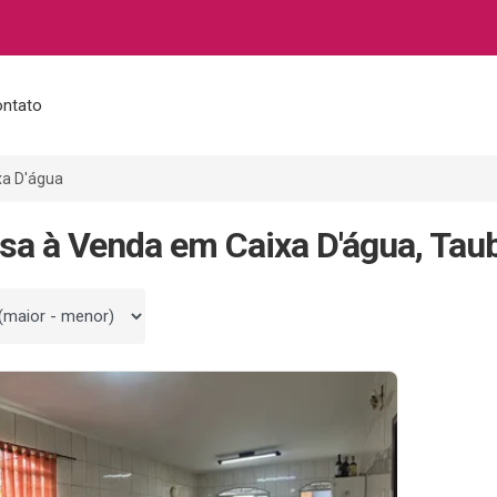
ntato
xa D'água
sa à Venda em Caixa D'água, Tau
 por