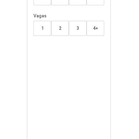
Vagas
1
2
3
4+