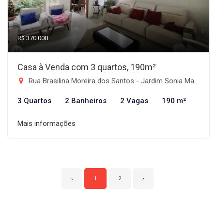
R$ 370.000
Casa à Venda com 3 quartos, 190m²
Rua Brasilina Moreira dos Santos - Jardim Sonia Maria, Taubaté-SP
3 Quartos
2 Banheiros
2 Vagas
190 m²
Mais informações
‹
1
2
›