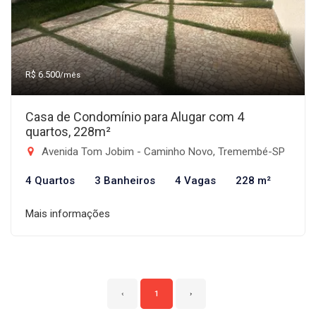
R$ 6.500
/mês
Casa de Condomínio para Alugar com 4
quartos, 228m²
Avenida Tom Jobim - Caminho Novo, Tremembé-SP
4 Quartos
3 Banheiros
4 Vagas
228 m²
Mais informações
‹
1
›