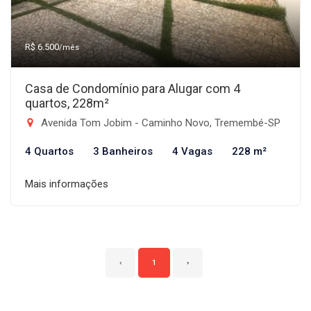
R$ 6.500
/mês
Casa de Condomínio para Alugar com 4
quartos, 228m²
Avenida Tom Jobim - Caminho Novo, Tremembé-SP
4 Quartos
3 Banheiros
4 Vagas
228 m²
Mais informações
‹
1
›