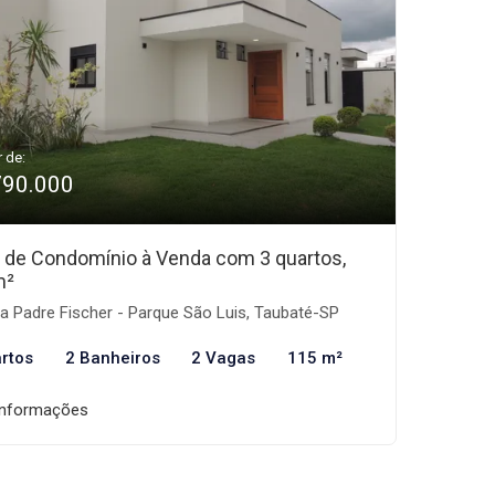
r de:
790.000
 de Condomínio à Venda com 3 quartos,
m²
 Padre Fischer - Parque São Luis, Taubaté-SP
rtos
2 Banheiros
2 Vagas
115 m²
informações