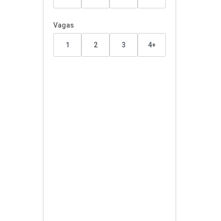
Vagas
1
2
3
4+