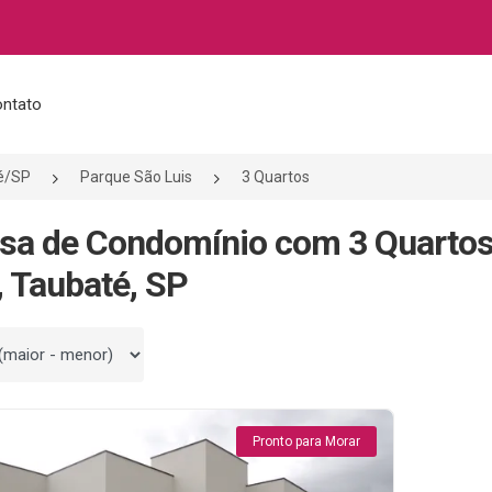
ntato
é/SP
Parque São Luis
3 Quartos
sa de Condomínio com 3 Quarto
, Taubaté, SP
 por
Pronto para Morar