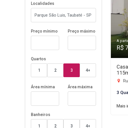
Localidades
Preço mínimo
Preço máximo
A parti
R$ 
Quartos
Casa
1
2
3
4+
115
Rua
Área mínima
Área máxima
3 Qua
Mais 
Banheiros
1
2
3
4+