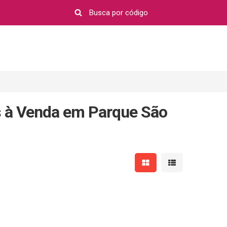
s à Venda em Parque São
Mostrar resultados em 
Mostrar resultad