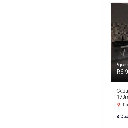
A parti
R$ 
Casa
170
Rua
3 Qua