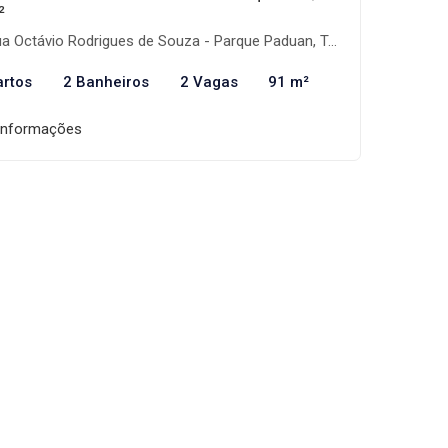
²
 Octávio Rodrigues de Souza - Parque Paduan, Taubaté-SP
artos
2 Banheiros
2 Vagas
91 m²
informações