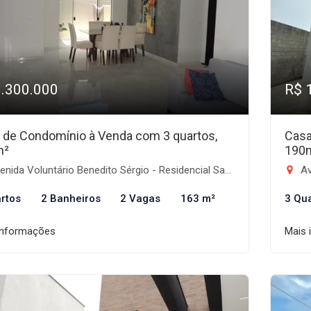
1.300.000
R$ 
 de Condomínio à Venda com 3 quartos,
Casa
m²
190
ida Voluntário Benedito Sérgio - Residencial Santa Izabel, Taubaté-SP
Ave
rtos
2 Banheiros
2 Vagas
163 m²
3 Qu
informações
Mais 