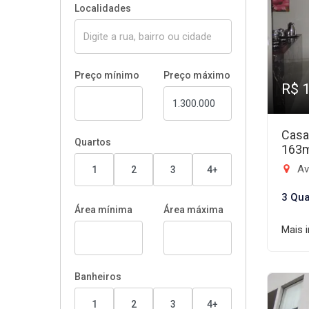
Localidades
Preço mínimo
Preço máximo
R$ 
Casa
Quartos
163
Aven
1
2
3
4+
3 Qua
Área mínima
Área máxima
Mais 
Banheiros
1
2
3
4+