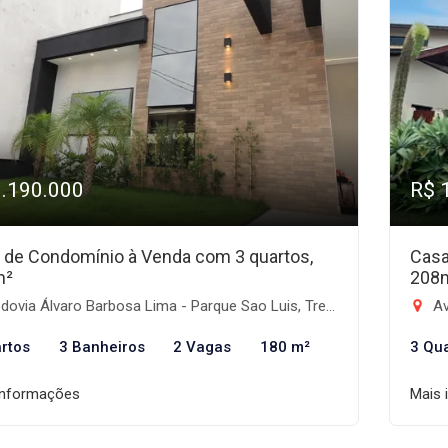
1.190.000
R$ 
 de Condomínio à Venda com 3 quartos,
Casa
m²
208
ovia Álvaro Barbosa Lima - Parque Sao Luis, Tremembé-SP
Ave
rtos
3 Banheiros
2 Vagas
180 m²
3 Qu
informações
Mais 