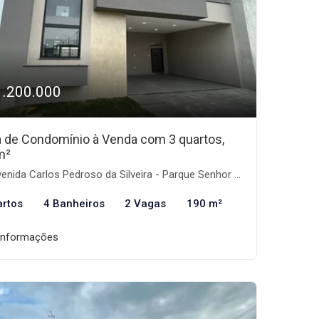
1.200.000
 de Condomínio à Venda com 3 quartos,
m²
nida Carlos Pedroso da Silveira - Parque Senhor do Bonfim, Taubaté-SP
artos
4 Banheiros
2 Vagas
190 m²
informações