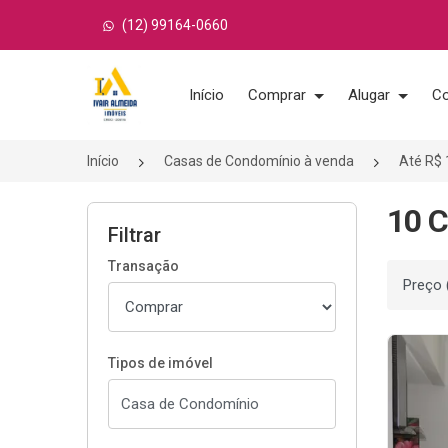
(12) 99164-0660
Página inicial
Início
Comprar
Alugar
Co
Início
Casas de Condomínio à venda
Até R$ 
10 C
Filtrar
Transação
Ordenar
Tipos de imóvel