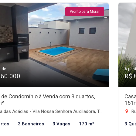
Pronto para Morar
r de:
A parti
960.000
R$ 
 de Condomínio à Venda com 3 quartos,
Casa
m²
151
 das Acácias - Vila Nossa Senhora Auxiliadora, Tremembé-SP
Rua
rtos
3 Banheiros
3 Vagas
170 m²
3 Qu