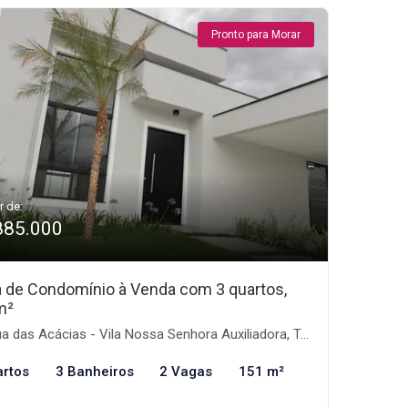
Pronto para Morar
r de:
885.000
 de Condomínio à Venda com 3 quartos,
m²
 das Acácias - Vila Nossa Senhora Auxiliadora, Tremembé-SP
artos
3 Banheiros
2 Vagas
151 m²