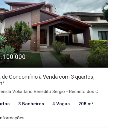
1.100.000
 de Condomínio à Venda com 3 quartos,
m²
nida Voluntário Benedito Sérgio - Recanto dos Coqueirais, Taubaté-SP
artos
3 Banheiros
4 Vagas
208 m²
informações