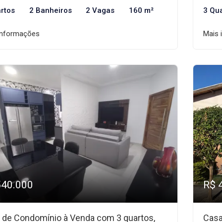
rtos
2 Banheiros
2 Vagas
160 m²
3 Qu
informações
Mais 
540.000
R$ 
 de Condomínio à Venda com 3 quartos,
Casa