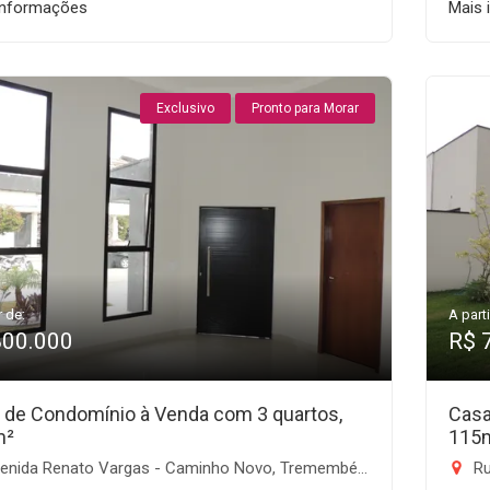
informações
Mais 
Exclusivo
Pronto para Morar
r de:
A parti
800.000
R$ 
 de Condomínio à Venda com 3 quartos,
Casa
m²
115
enida Renato Vargas - Caminho Novo, Tremembé-SP
Ru