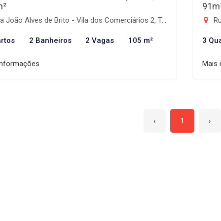
m²
91m
 João Alves de Brito - Vila dos Comerciários 2, Taubaté-SP
Rua
rtos
2 Banheiros
2 Vagas
105 m²
3 Qu
informações
Mais 
‹
1
›