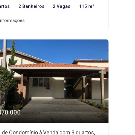
artos
2 Banheiros
2 Vagas
115 m²
informações
470.000
 de Condomínio à Venda com 3 quartos,