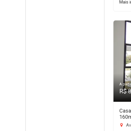
Mais 
A parti
R$ 
Casa
160
Av