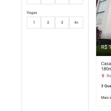
Vagas
1
2
3
4+
R$ 
Casa
180
Rod
3 Qua
Mais 