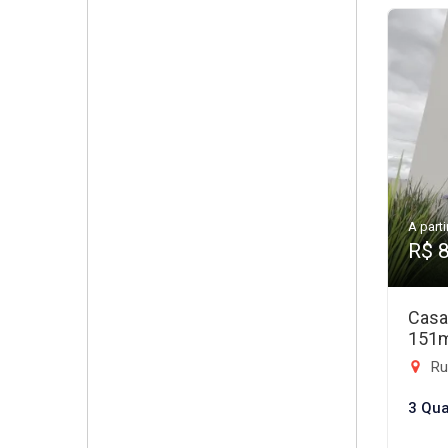
A parti
R$ 
Casa
151
Rua
3 Qua