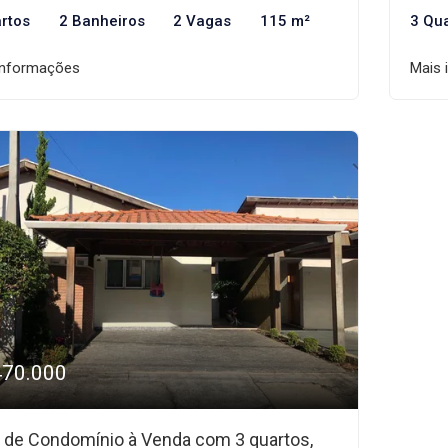
rtos
2 Banheiros
2 Vagas
115 m²
3 Qu
informações
Mais 
470.000
 de Condomínio à Venda com 3 quartos,