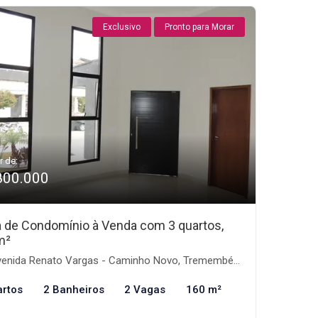
Exclusivo
Pronto para Morar
r de:
800.000
 de Condomínio à Venda com 3 quartos,
m²
enida Renato Vargas - Caminho Novo, Tremembé-SP
artos
2 Banheiros
2 Vagas
160 m²