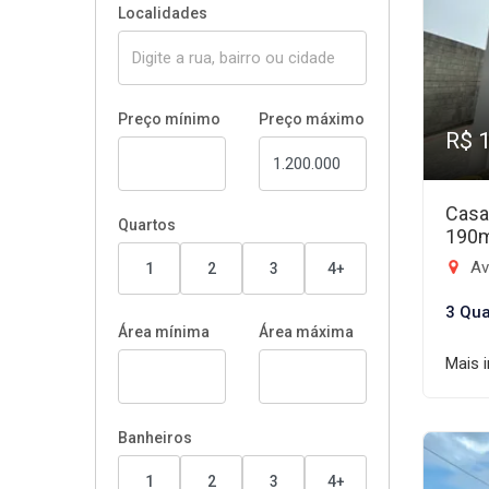
Localidades
Preço mínimo
Preço máximo
R$ 
Casa
Quartos
190
Aven
1
2
3
4+
3 Qua
Área mínima
Área máxima
Mais 
Banheiros
1
2
3
4+