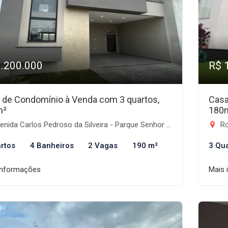
1.200.000
R$ 
 de Condomínio à Venda com 3 quartos,
Casa
m²
180
ida Carlos Pedroso da Silveira - Parque Senhor do Bonfim, Taubaté-SP
Rod
rtos
4 Banheiros
2 Vagas
190 m²
3 Qu
informações
Mais 