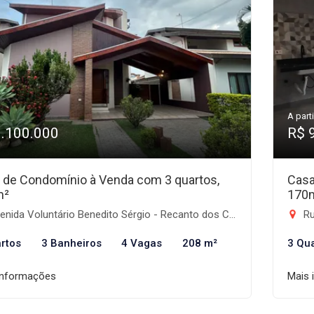
A parti
1.100.000
R$ 
 de Condomínio à Venda com 3 quartos,
Casa
m²
170
ida Voluntário Benedito Sérgio - Recanto dos Coqueirais, Taubaté-SP
Rua
rtos
3 Banheiros
4 Vagas
208 m²
3 Qu
informações
Mais 