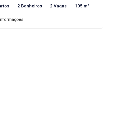
artos
2 Banheiros
2 Vagas
105 m²
informações