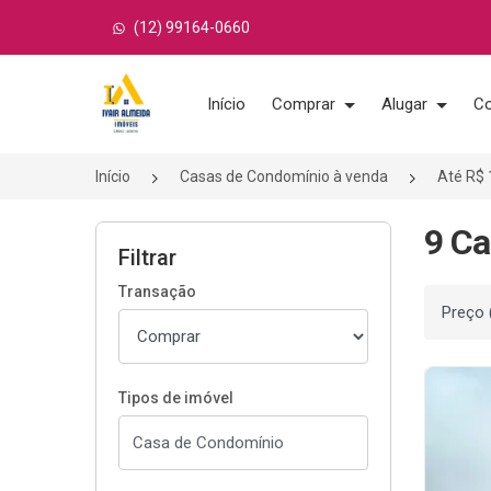
(12) 99164-0660
Página inicial
Início
Comprar
Alugar
Co
Início
Casas de Condomínio à venda
Até R$ 
9 Ca
Filtrar
Transação
Ordenar
Tipos de imóvel