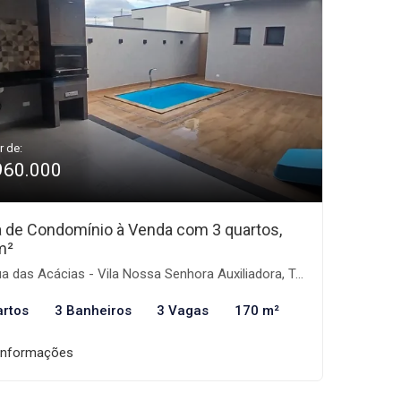
r de:
960.000
 de Condomínio à Venda com 3 quartos,
m²
 das Acácias - Vila Nossa Senhora Auxiliadora, Tremembé-SP
artos
3 Banheiros
3 Vagas
170 m²
informações