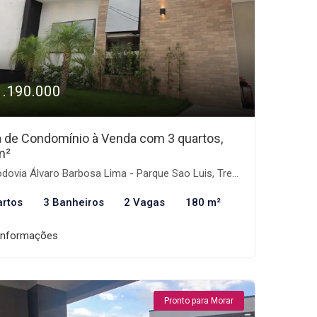
1.190.000
 de Condomínio à Venda com 3 quartos,
m²
ovia Álvaro Barbosa Lima - Parque Sao Luis, Tremembé-SP
artos
3 Banheiros
2 Vagas
180 m²
informações
Pronto para Morar