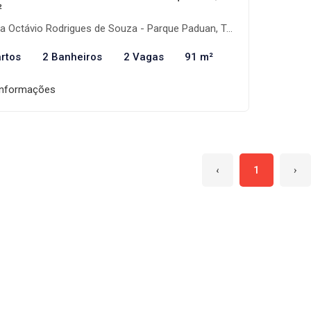
²
 Octávio Rodrigues de Souza - Parque Paduan, Taubaté-SP
rtos
2 Banheiros
2 Vagas
91 m²
informações
‹
1
›