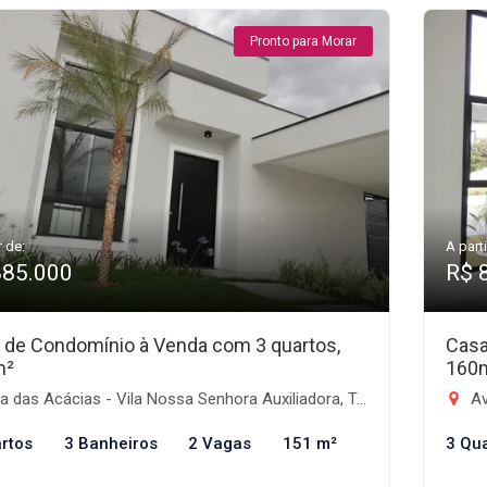
Pronto para Morar
r de:
A parti
885.000
R$ 
 de Condomínio à Venda com 3 quartos,
Casa
m²
160
 das Acácias - Vila Nossa Senhora Auxiliadora, Tremembé-SP
Av
rtos
3 Banheiros
2 Vagas
151 m²
3 Qu