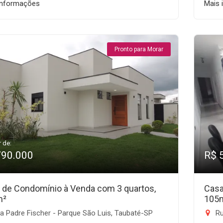
informações
Mais 
Pronto para Morar
r de:
790.000
R$ 
 de Condomínio à Venda com 3 quartos,
Casa
m²
105
 Padre Fischer - Parque São Luis, Taubaté-SP
Rua