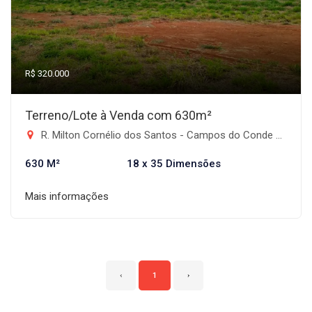
R$ 320.000
Terreno/Lote à Venda com 630m²
R. Milton Cornélio dos Santos - Campos do Conde Taubaté, Taubaté-SP
630 M²
18 x 35 Dimensões
Mais informações
‹
1
›