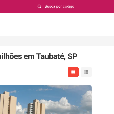
milhões em Taubaté, SP
Mostrar resultados em 
Mostrar resultad