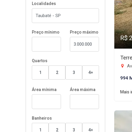
Localidades
Preço mínimo
Preço máximo
R$ 
Terr
Quartos
Aven
1
2
3
4+
994 
Área mínima
Área máxima
Mais 
Banheiros
1
2
3
4+