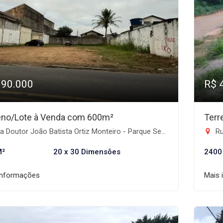
990.000
R$ 
eno/Lote à Venda com 600m²
Terr
Doutor João Batista Ortiz Monteiro - Parque Senhor do Bonfim, Taubaté-SP
Ru
M²
20 x 30 Dimensões
2400
informações
Mais 