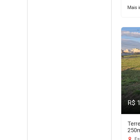
Mais 
R$ 
Terr
250
Est