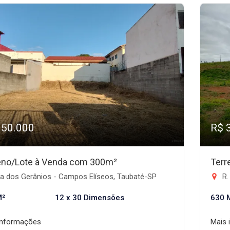
350.000
R$ 
eno/Lote à Venda com 300m²
Terr
a dos Gerânios - Campos Elíseos, Taubaté-SP
R. 
M²
12 x 30 Dimensões
630 
informações
Mais 