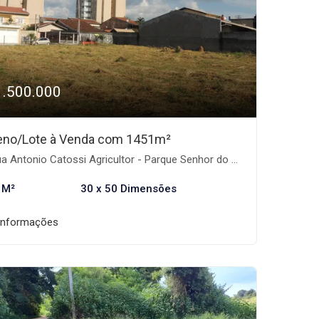
1.500.000
eno/Lote à Venda com 1451m²
 Antonio Catossi Agricultor - Parque Senhor do Bonfim, Taubaté-SP
 M²
30 x 50 Dimensões
informações