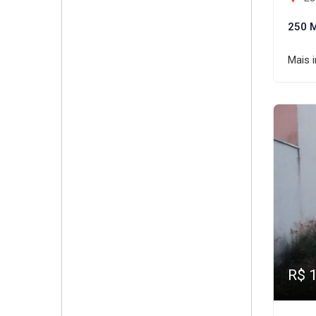
250 
Mais 
R$ 