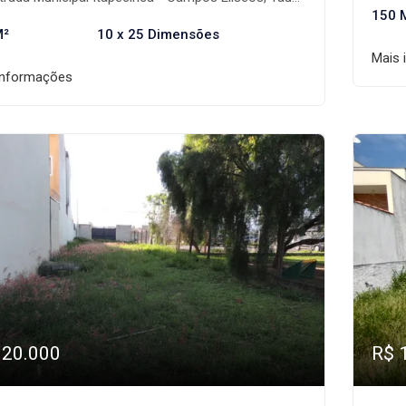
150 
M²
10 x 25 Dimensões
Mais 
informações
120.000
R$ 