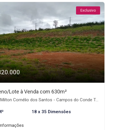
Exclusivo
320.000
eno/Lote à Venda com 630m²
Milton Cornélio dos Santos - Campos do Conde Taubaté, Taubaté-SP
M²
18 x 35 Dimensões
informações