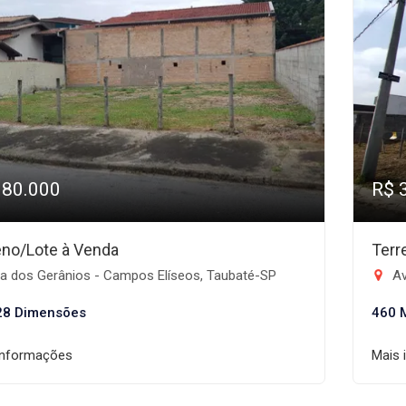
380.000
R$ 
eno/Lote à Venda
Terr
a dos Gerânios - Campos Elíseos, Taubaté-SP
Aven
28 Dimensões
460 
informações
Mais 