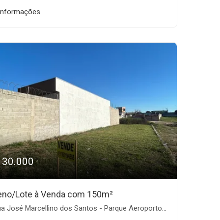
informações
130.000
eno/Lote à Venda com 150m²
 José Marcellino dos Santos - Parque Aeroporto, Taubaté-SP