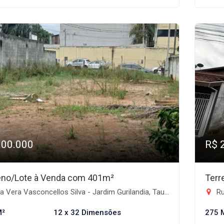
300.000
R$ 
eno/Lote à Venda com 401m²
Terr
 Vera Vasconcellos Silva - Jardim Gurilandia, Taubaté-SP
Rua N
M²
12 x 32 Dimensões
275 