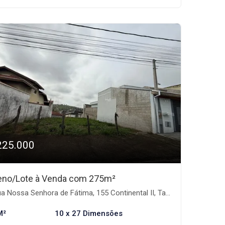
225.000
eno/Lote à Venda com 275m²
ossa Senhora de Fátima, 155 Continental II, Taubaté/SP - Residencial Continental II, Taubaté-SP
M²
10 x 27 Dimensões