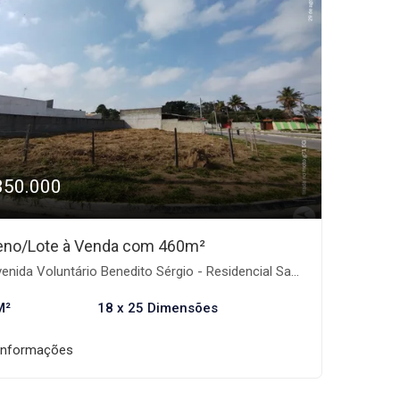
350.000
eno/Lote à Venda com 460m²
ida Voluntário Benedito Sérgio - Residencial Santa Izabel, Taubaté-SP
M²
18 x 25 Dimensões
informações