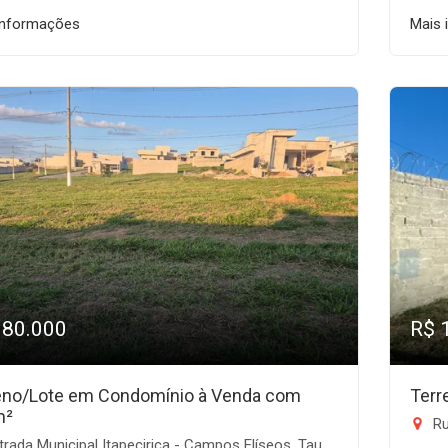
informações
Mais 
180.000
R$ 
eno/Lote em Condomínio à Venda com
Terr
m²
Rua
rada Municipal Itapecirica - Campos Elíseos, Taubaté-SP