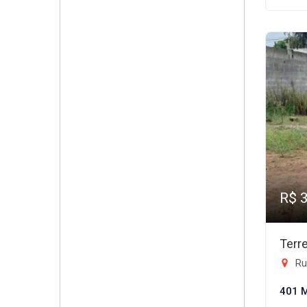
R$ 
Terr
Rua
401 