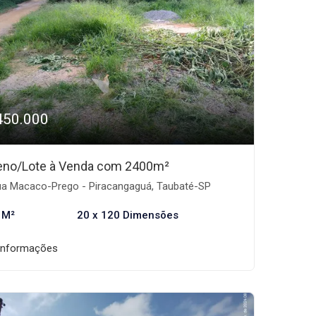
450.000
eno/Lote à Venda com 2400m²
a Macaco-Prego - Piracangaguá, Taubaté-SP
 M²
20 x 120 Dimensões
informações