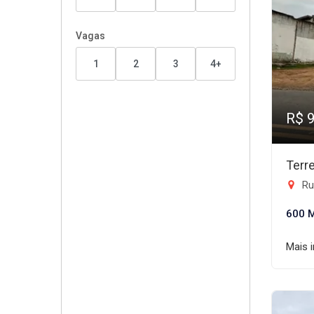
Vagas
1
2
3
4+
R$ 
Terr
Rua 
600 
Mais 