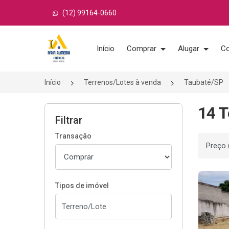
(12) 99164-0660
Página inicial
Início
Comprar
Alugar
Co
Início
Terrenos/Lotes à venda
Taubaté/SP
14 T
Filtrar
Transação
Ordenar
Tipos de imóvel