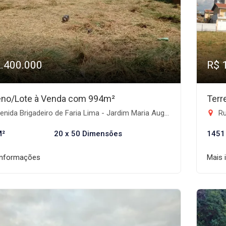
2.400.000
R$ 
eno/Lote à Venda com 994m²
Terr
ida Brigadeiro de Faria Lima - Jardim Maria Augusta, Taubaté-SP
Rua
M²
20 x 50 Dimensões
1451
informações
Mais 