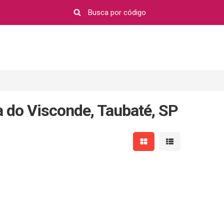
 do Visconde, Taubaté, SP
Mostrar resultados em 
Mostrar resultad