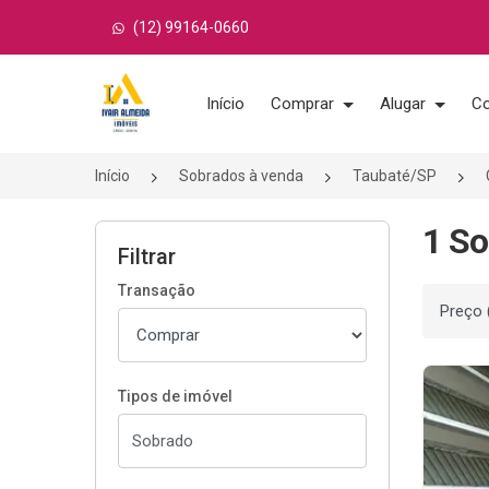
(12) 99164-0660
Página inicial
Início
Comprar
Alugar
Co
Início
Sobrados à venda
Taubaté/SP
1 So
Filtrar
Transação
Ordenar
Tipos de imóvel