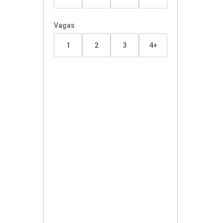
Vagas
1
2
3
4+