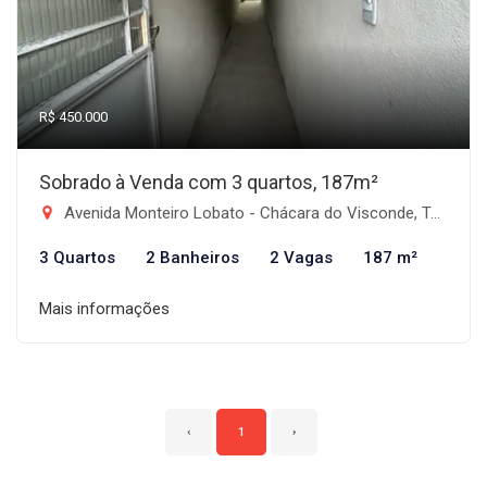
R$ 450.000
Sobrado à Venda com 3 quartos, 187m²
Avenida Monteiro Lobato - Chácara do Visconde, Taubaté-SP
3 Quartos
2 Banheiros
2 Vagas
187 m²
Mais informações
‹
1
›