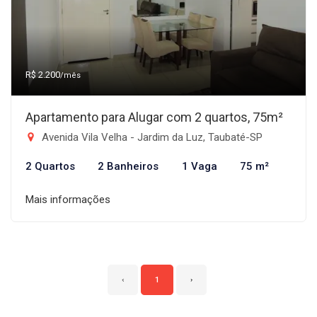
R$ 2.200
/mês
Apartamento para Alugar com 2 quartos, 75m²
Avenida Vila Velha - Jardim da Luz, Taubaté-SP
2 Quartos
2 Banheiros
1 Vaga
75 m²
Mais informações
‹
1
›