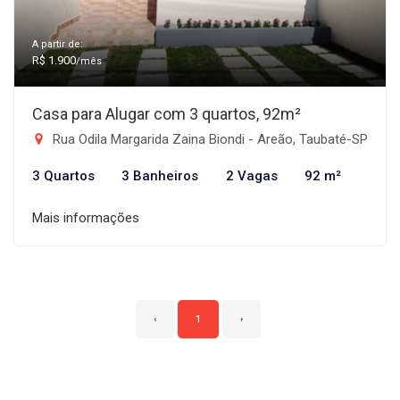
A partir de:
R$ 1.900
/mês
Casa para Alugar com 3 quartos, 92m²
Rua Odila Margarida Zaina Biondi - Areão, Taubaté-SP
3 Quartos
3 Banheiros
2 Vagas
92 m²
Mais informações
‹
1
›