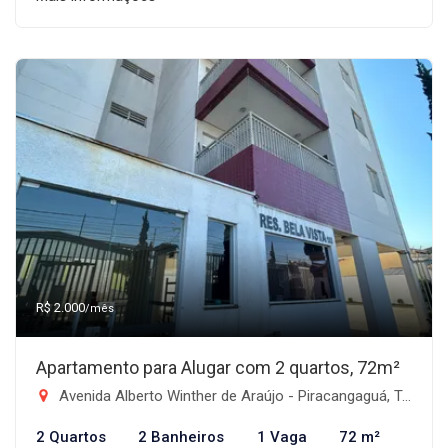
R$ 2.000
/mês
Apartamento para Alugar com 2 quartos, 72m²
Avenida Alberto Winther de Araújo - Piracangaguá, Taubaté-SP
2 Quartos
2 Banheiros
1 Vaga
72 m²