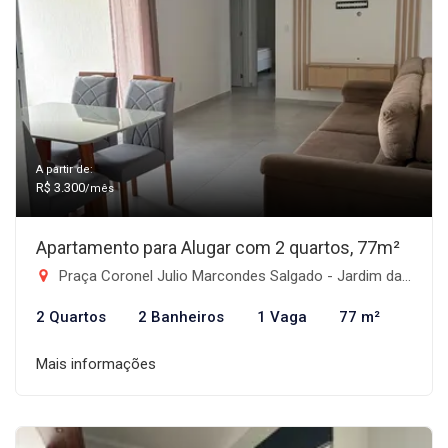
A partir de:
R$ 3.300
/mês
Apartamento para Alugar com 2 quartos, 77m²
Praça Coronel Julio Marcondes Salgado - Jardim das Nações, Taubaté-SP
2 Quartos
2 Banheiros
1 Vaga
77 m²
Mais informações