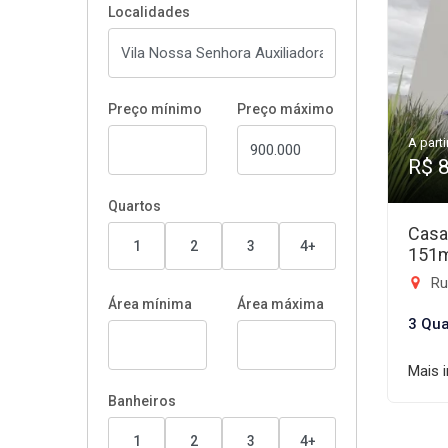
Localidades
Preço mínimo
Preço máximo
A parti
R$ 
Quartos
Casa
1
2
3
4+
151
Rua
Área mínima
Área máxima
3 Qua
Mais 
Banheiros
1
2
3
4+