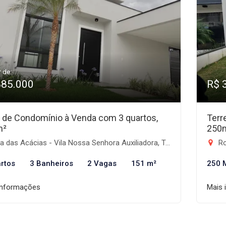
r de:
885.000
R$ 
 de Condomínio à Venda com 3 quartos,
Terr
m²
250
 das Acácias - Vila Nossa Senhora Auxiliadora, Tremembé-SP
Rodo
rtos
3 Banheiros
2 Vagas
151 m²
250 
informações
Mais 