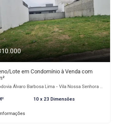
310.000
eno/Lote em Condomínio à Venda com
m²
via Álvaro Barbosa Lima - Vila Nossa Senhora Auxiliadora, Tremembé-SP
M²
10 x 23 Dimensões
informações