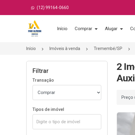
(12) 99164-0660
Página inicial
Início
Comprar
Alugar
Co
Início
Imóveis à venda
Tremembé/SP
2 Im
Filtrar
Auxi
Transação
Ordenar
Tipos de imóvel