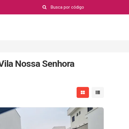
 Vila Nossa Senhora
Mostrar resultados em 
Mostrar resultad