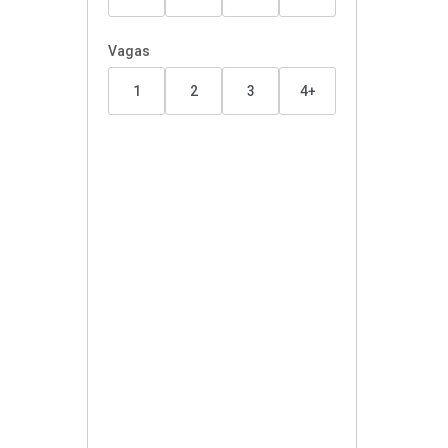
Vagas
1
2
3
4+