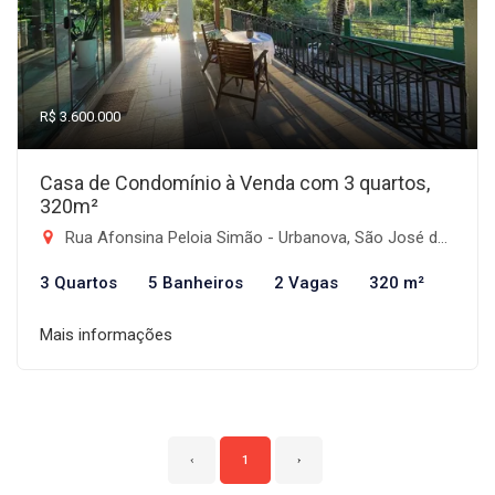
R$ 3.600.000
Casa de Condomínio à Venda com 3 quartos,
320m²
Rua Afonsina Peloia Simão - Urbanova, São José dos Campos-SP
3 Quartos
5 Banheiros
2 Vagas
320 m²
Mais informações
‹
1
›