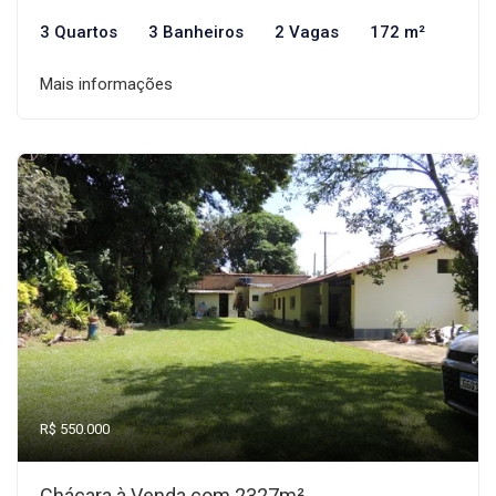
3 Quartos
3 Banheiros
2 Vagas
172 m²
Mais informações
R$ 550.000
Chácara à Venda com 2327m²