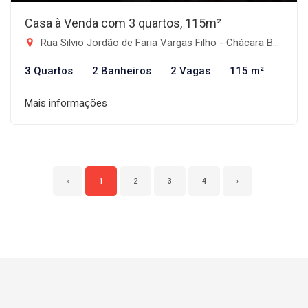
Casa à Venda com 3 quartos, 115m²
Rua Silvio Jordão de Faria Vargas Filho - Chácara Belo Horizonte, Taubaté-SP
3 Quartos
2 Banheiros
2 Vagas
115 m²
Mais informações
‹
1
2
3
4
›