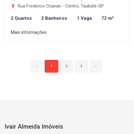
Rua Frederico Ozanan - Centro, Taubaté-SP
2 Quartos
2 Banheiros
1 Vaga
72 m²
Mais informações
‹
1
2
3
›
Ivair Almeida Imóveis