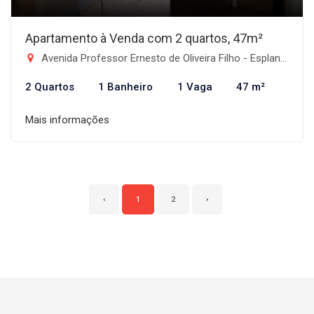
Apartamento à Venda com 2 quartos, 47m²
Avenida Professor Ernesto de Oliveira Filho - Esplanada Independência, Taubaté-SP
2 Quartos
1 Banheiro
1 Vaga
47 m²
Mais informações
‹
1
2
›