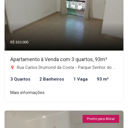
R$ 320.000
Apartamento à Venda com 3 quartos, 93m²
Rua Carlos Drumond da Costa - Parque Senhor do Bonfim, Taubaté-SP
3 Quartos
2 Banheiros
1 Vaga
93 m²
Mais informações
Pronto para Morar