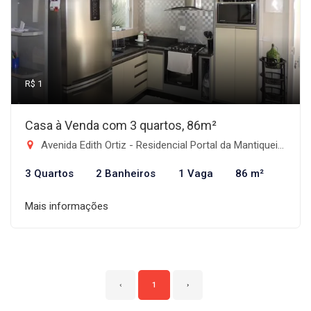
R$ 1
Casa à Venda com 3 quartos, 86m²
Avenida Edith Ortiz - Residencial Portal da Mantiqueira, Taubaté-SP
3 Quartos
2 Banheiros
1 Vaga
86 m²
Mais informações
‹
1
›