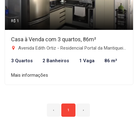
R$ 1
Casa à Venda com 3 quartos, 86m²
Avenida Edith Ortiz - Residencial Portal da Mantiqueira, Taubaté-SP
3 Quartos
2 Banheiros
1 Vaga
86 m²
Mais informações
‹
1
›