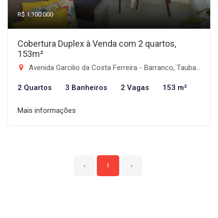
R$ 1.100.000
Cobertura Duplex à Venda com 2 quartos,
153m²
Avenida Garcilio da Costa Ferreira - Barranco, Taubaté-SP
2 Quartos
3 Banheiros
2 Vagas
153 m²
Mais informações
‹
1
›