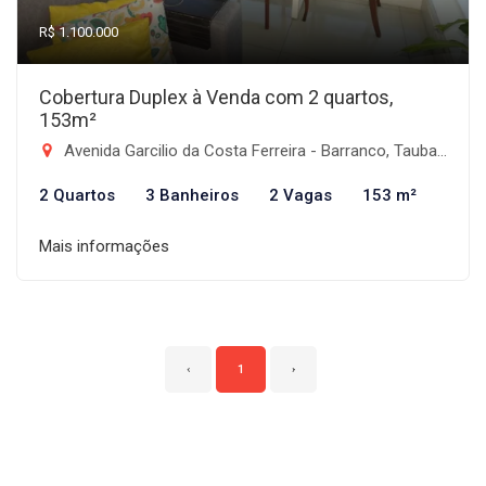
R$ 1.100.000
Cobertura Duplex à Venda com 2 quartos,
153m²
Avenida Garcilio da Costa Ferreira - Barranco, Taubaté-SP
2 Quartos
3 Banheiros
2 Vagas
153 m²
Mais informações
‹
1
›