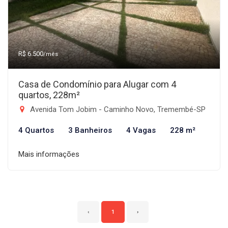
R$ 6.500
/mês
Casa de Condomínio para Alugar com 4
quartos, 228m²
Avenida Tom Jobim - Caminho Novo, Tremembé-SP
4 Quartos
3 Banheiros
4 Vagas
228 m²
Mais informações
‹
1
›