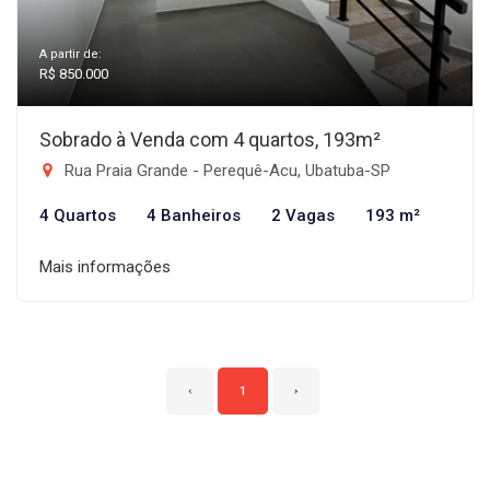
A partir de:
R$ 850.000
Sobrado à Venda com 4 quartos, 193m²
Rua Praia Grande - Perequê-Acu, Ubatuba-SP
4 Quartos
4 Banheiros
2 Vagas
193 m²
Mais informações
‹
1
›